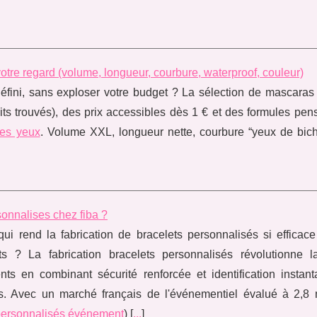
tre regard (volume, longueur, courbure, waterproof, couleur)
 défini, sans exploser votre budget ? La sélection de mascara
uits trouvés), des prix accessibles dès 1 € et des formules pe
les yeux
. Volume XXL, longueur nette, courbure “yeux de bich
sonnalises chez fiba ?
qui rend la fabrication de bracelets personnalisés si efficac
s ? La fabrication bracelets personnalisés révolutionne l
ts en combinant sécurité renforcée et identification instan
ts. Avec un marché français de l'événementiel évalué à 2,8 
personnalisés événement
) [
...
]