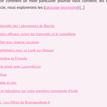
ir comment un motif particulier pourrait vous convenir, les 
icle, nous explorerons les (
tatouage provisoire
) [
...
]
aturelle des Laboratoires de Biarritz
ution efficace contre les impuretés et le maquillage
rfait pour chaque occasion
ighlighters pour un Look sur Mesure
embre et Propolis
e la mode avec Luxurybg.eu
 Maxi
ble et chic
ts et réductions sur votre première commande d'huile
t : Les Offres de Bysmaquillage.fr