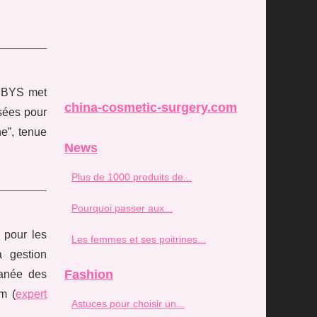
s BYS met
china-cosmetic-surgery.com
nsées pour
e”, tenue
News
Plus de 1000 produits de...
Pourquoi passer aux...
e pour les
Les femmes et ses poitrines...
a gestion
Fashion
tanée des
m (
expert
Astuces pour choisir un...