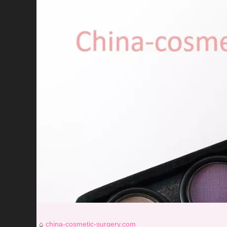
china-cosmetic-surgery.com