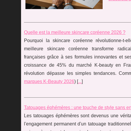
Quelle est la meilleure skincare coréenne 2026 ?
Pourquoi la skincare coréenne révolutionne-t-
meilleure skincare coréenne transforme radic
françaises grâce à ses formules innovantes et ses
croissance de 45% du marché K-beauty en Fran
révolution dépasse les simples tendances. Comm
marques K-Beauty 2026
) [
...
]
Tatouages éphémères : une touche de style sans 
Les tatouages éphémères sont devenus une véritab
l'engagement permanent d'un tatouage traditionn