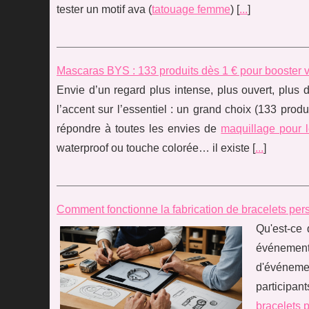
tester un motif ava (
tatouage femme
) [
...
]
Mascaras BYS : 133 produits dès 1 € pour booster vo
Envie d’un regard plus intense, plus ouvert, plus
l’accent sur l’essentiel : un grand choix (133 prod
répondre à toutes les envies de
maquillage pour 
waterproof ou touche colorée… il existe [
...
]
Comment fonctionne la fabrication de bracelets per
Qu'est-ce 
événement
d'événemen
participan
bracelets 