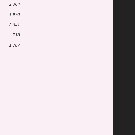
2 364
1 970
2 041
718
1 757