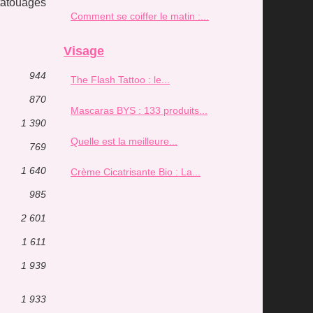
tatouages
Comment se coiffer le matin :...
Visage
944
The Flash Tattoo : le...
870
Mascaras BYS : 133 produits...
1 390
Quelle est la meilleure...
769
1 640
Crème Cicatrisante Bio : La...
985
2 601
1 611
1 939
1 933