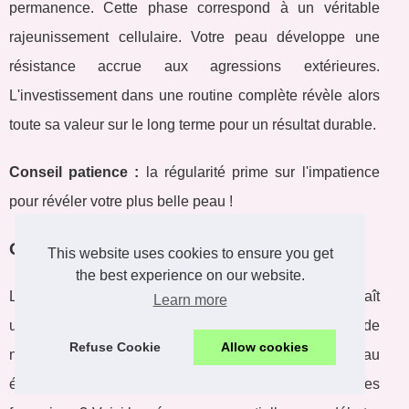
permanence. Cette phase correspond à un véritable
rajeunissement cellulaire. Votre peau développe une
résistance accrue aux agressions extérieures.
L'investissement dans une routine complète révèle alors
toute sa valeur sur le long terme pour un résultat durable.
Conseil patience :
la régularité prime sur l'impatience
pour révéler votre plus belle peau !
Questions fréquentes
This website uses cookies to ensure you get
the best experience on our website.
Le marché de la
K-beauty tendances France
connaît
Learn more
une croissance de 45% en 2024, générant de
Refuse Cookie
Allow cookies
nombreuses interrogations ! Comment obtenir une peau
éclatante avec les secrets coréens adaptés aux femmes