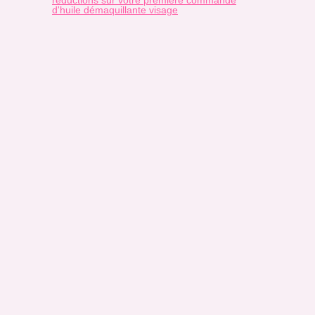
réductions sur votre première commande
d'huile démaquillante visage