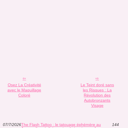
Osez La Créativité
Le Teint doré sans
avec le Maquillage
les Risques : La
Coloré
Révolution des
Autobronzants
Visage
07/7/2026
The Flash Tattoo : le tatouage éphémère au
144