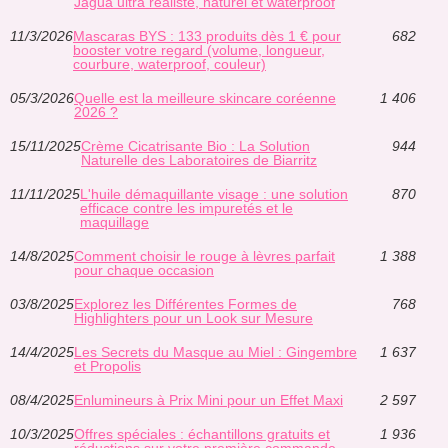
Jagua ultra réaliste, naturel et waterproof
11/3/2026
Mascaras BYS : 133 produits dès 1 € pour
682
booster votre regard (volume, longueur,
courbure, waterproof, couleur)
05/3/2026
Quelle est la meilleure skincare coréenne
1 406
2026 ?
15/11/2025
Crème Cicatrisante Bio : La Solution
944
Naturelle des Laboratoires de Biarritz
11/11/2025
L'huile démaquillante visage : une solution
870
efficace contre les impuretés et le
maquillage
14/8/2025
Comment choisir le rouge à lèvres parfait
1 388
pour chaque occasion
03/8/2025
Explorez les Différentes Formes de
768
Highlighters pour un Look sur Mesure
14/4/2025
Les Secrets du Masque au Miel : Gingembre
1 637
et Propolis
08/4/2025
Enlumineurs à Prix Mini pour un Effet Maxi
2 597
10/3/2025
Offres spéciales : échantillons gratuits et
1 936